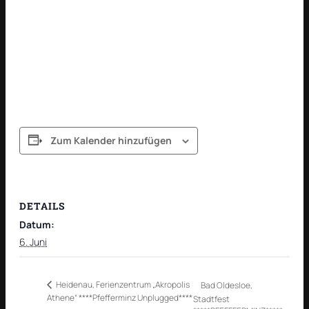
Zum Kalender hinzufügen
DETAILS
Datum:
6. Juni
Heidenau, Ferienzentrum „Akropolis
Bad Oldesloe,
Athene“ ****Pfefferminz Unplugged****
Stadtfest