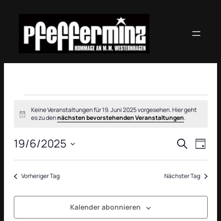
Veranstaltungen
Keine Veranstaltungen für 19. Juni 2025 vorgesehen. Hier geht
Hinweis
für
es zu den
nächsten bevorstehenden Veranstaltungen
.
19.
Verans
Vera
19/6/2025
Suche
Tag
Ansi
Datum
Suche
Juni
Navi
wählen.
und
Vorheriger Tag
Nächster Tag
2025
Ansich
Kalender abonnieren
Naviga