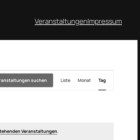
Veranstaltungen
Impressum
Veranstaltung
ranstaltungen suchen
Liste
Monat
Tag
Ansichten-
Navigation
tehenden Veranstaltungen
.