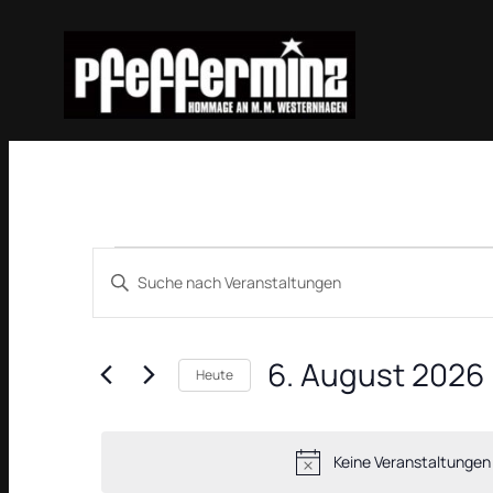
Veranstaltungen
Veranstaltungen
Bitte
Suche
Schlüsselwort
für
eingeben.
und
6.
6. August 2026
Suche
Heute
Ansichten,
nach
Datum
August
Navigation
Veranstaltungen
wählen.
2026
Keine Veranstaltungen
Schlüsselwort.